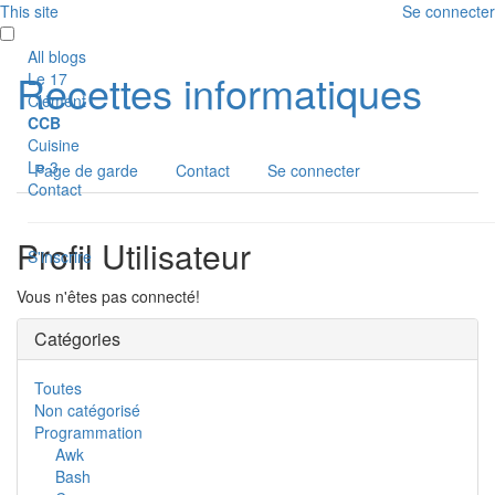
This site
Se connecter
All blogs
Recettes informatiques
Le 17
Clément
CCB
Cuisine
Le 3
Page de garde
Contact
Se connecter
Contact
Profil Utilisateur
S'inscrire
Vous n'êtes pas connecté!
Catégories
Toutes
Non catégorisé
Programmation
Awk
Bash