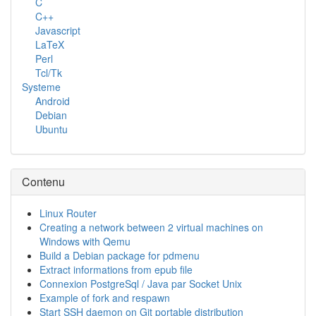
C
C++
Javascript
LaTeX
Perl
Tcl/Tk
Systeme
Android
Debian
Ubuntu
Contenu
Linux Router
Creating a network between 2 virtual machines on
Windows with Qemu
Build a Debian package for pdmenu
Extract informations from epub file
Connexion PostgreSql / Java par Socket Unix
Example of fork and respawn
Start SSH daemon on Git portable distribution