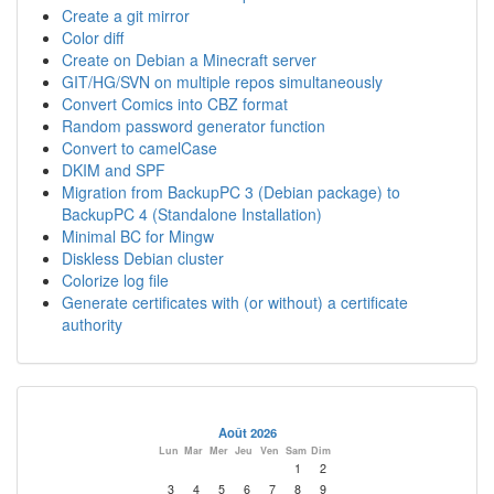
Create a git mirror
Color diff
Create on Debian a Minecraft server
GIT/HG/SVN on multiple repos simultaneously
Convert Comics into CBZ format
Random password generator function
Convert to camelCase
DKIM and SPF
Migration from BackupPC 3 (Debian package) to
BackupPC 4 (Standalone Installation)
Minimal BC for Mingw
Diskless Debian cluster
Colorize log file
Generate certificates with (or without) a certificate
authority
Août 2026
Lun
Mar
Mer
Jeu
Ven
Sam
Dim
1
2
3
4
5
6
7
8
9